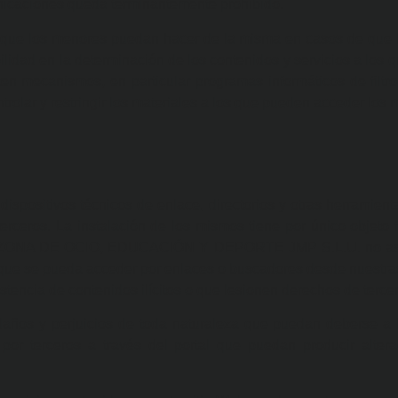
unicaciones queda terminantemente prohibido.
que los menores puedan hacer de la misma en casos de que l
ilidad en la determinación de los contenidos y servicios a lo
n mecanismos, en particular programas informáticos de filtro
ntrolar y restringir los materiales a los que pueden acceder los
 dispositivos técnicos de enlace, directorios y otras herramie
erceros. La instalación de los mismos tiene por único objeto f
net. ZONA DE OCIO, EDUCACIÓN Y DEPORTE JMP S.L.U. no asu
 que se pueda acceder por enlaces o buscadores desde nuestra
stencia de contenidos ilícitos o que lesionen derechos de terce
daños y perjuicios de toda naturaleza que puedan deberse a l
 por terceros a través del portal que puedan producir alter