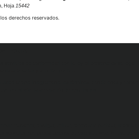
n, Hoja
15442
los derechos reservados.
DEL PORTAL
os servicios de conformidad con la ley, el presente aviso legal, 
ente aceptadas y el orden público.
e usted acepte íntegramente los términos, condiciones y comun
tuye por sí sólo la aceptación de los mismos.
buir, transmitir, divulgar, utilizar, reproducir, publicar, licencia
 los servicios que pueda obtener de este sitio web. El uso de es