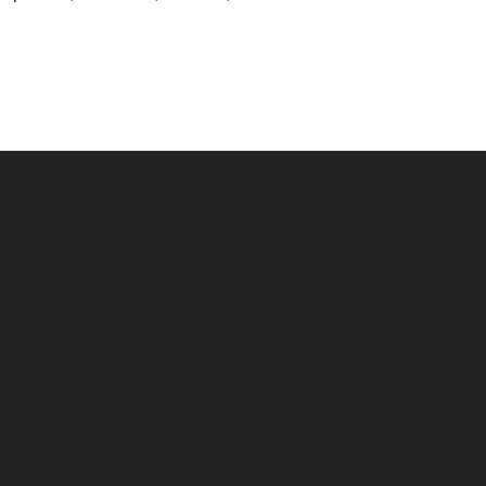
las condiciones particulares de ciertos servicios,
icaciones contenidos en el presente aviso legal.
r, ceder, vender ni crear trabajos derivados a partir
te sitio Web con fines ilegales o no autorizados