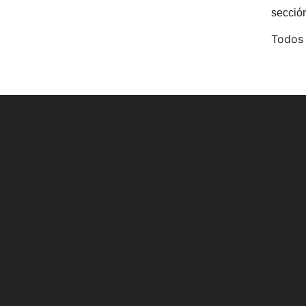
secció
Todos 
CONDICIONES DE ACCESO Y UTILIZACIÓN 
El usuario se compromete a utilizar el portal y l
así como la moral, buenas costumbres generalm
Este sitio Web le es ofrecido a condición de qu
El hecho de que usted use este sitio Web consti
LIMITACIONES DE USO
Usted no está autorizado a modificar, copiar, distri
de la información, el software, los productos o