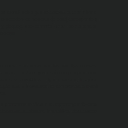
os contenidos a que se acceda puedan herir la
s que acceden los menores de edad corresponde a
 y bloqueo, que permiten limitar los contenidos
 menores.
ntas como buscadores, que les permite acceder a
acilitar a los Usuarios el acceso a información,
me responsabilidad alguna por la información
s páginas. Sin embargo, se compromete a retirar
ros.
a presencia de virus o a la presencia de otros
aciones en el sistema informático, documentos