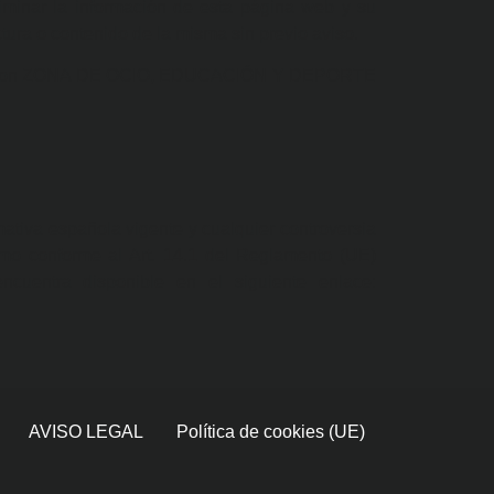
inar la información de esta página web y su
ctura o contenido de la misma sin previo aviso.
ntacto con ZONA DE OCIO, EDUCACIÓN Y DEPORTE
va española vigente y cualquier controversia
umo conforme al Art. 14.1 del Reglamento (UE)
ncuentra disponible en el siguiente enlace:
AVISO LEGAL
Política de cookies (UE)