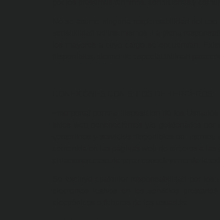
por los presentes términos, condiciones y com
No se asume ninguna responsabilidad del uso 
sensibilidad de los mismos. La plena responsab
los mayores a cuyo cargo se encuentran. Existe
disponibles, siendo de especial utilidad para co
CONEXIONES CON SITIOS DE TERCEROS
Este portal pone a disposición de los Usuarios
sitios web pertenecientes y/o gestionados por t
contenidos y servicios disponibles en Inter
contenida en las páginas web de terceros a las
enlaces en caso de tener conocimiento de la exi
Se excluye cualquier responsabilidad por los 
elementos lesivos en los servicios prestados
electrónicos o ficheros de los usuarios.