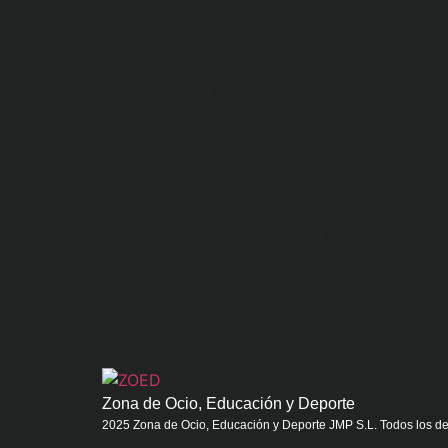
ZONA DE OCIO, EDUCACIÓN Y DEPORTE JMP S.L.
configuración sin preaviso. De igual forma podrá
Para la resolución de problemas o preguntas
JMP S.L.U. en la siguiente dirección: info@zoe
LEGISLACIÓN APLICABLE Y JURISDICCIÓN
La relación entre ZONA DE OCIO, EDUCACIÓN Y
se someterá a los Juzgados y Tribunales de H
524/2013: La Comisión Europea facilita una
http://ec.europa.eu/consumers/odr/.
Zona de Ocio, Educación y Deporte
2025 Zona de Ocio, Educación y Deporte JMP S.L. Todos los d