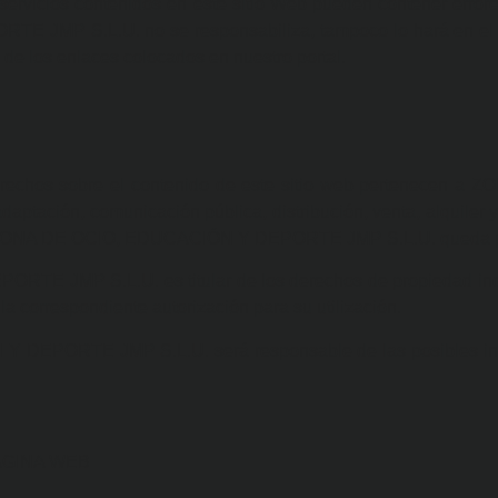
 servicios contenidos en este sitio Web pueden contener errore
JMP S.L.U. no se responsabiliza, tampoco lo hará en el 
 de los enlaces colocados en nuestro portal.
s derechos sobre el contenido de este sitio web pertenec
daptación, comunicación pública, distribución, venta, alquiler y
o de ZONA DE OCIO, EDUCACIÓN Y DEPORTE JMP S.L.U. queda p
 JMP S.L.U. es titular de los derechos de propiedad indust
a correspondiente autorización para su utilización.
EPORTE JMP S.L.U. será responsable de las posibles infra
ÁGINA WEB