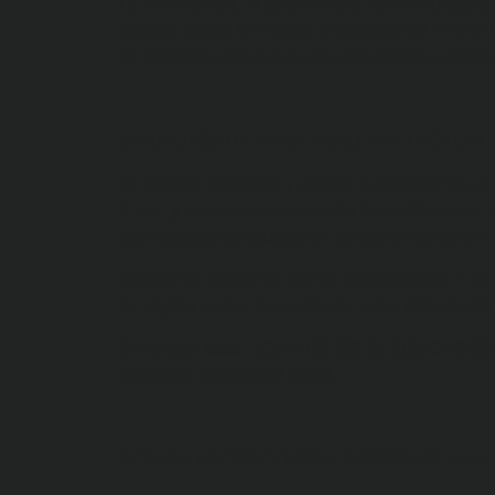
La información, el software y/o los productos o
los que ZONA DE OCIO, EDUCACIÓN Y DEPORTE 
de terceros a las que el Usuario accede a través
DERECHOS DE PROPIEDAD INTELECTUAL
El usuario reconoce y acepta que todos lo
S.L.U. y que en consecuencia la modificación, a
realizado por el usuario sin consentimient
Asimismo, ZONA DE OCIO, EDUCACIÓN Y DEPORTE
su página web o, en cualquier caso, dispone de l
En ningún caso, ZONA DE OCIO, EDUCACIÓN Y D
cualquier usuario del portal.
ACTUALIZACIÓN Y MODIFICACIÓN DE LA P