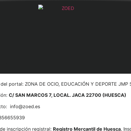
RAL
r del portal: ZONA DE OCIO, EDUCACIÓN Y DEPORTE JMP S
ión:
C/ SAN MARCOS 7, LOCAL. JACA 22700 (HUESCA)
cto: info@zoed.es
. B56655939
de inscripción registral:
Registro Mercantil de Huesca
,
Ins