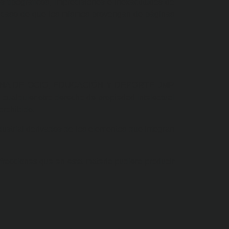
s tipográficos, imprecisiones e inexactitudes de
caso de que los mismos provengan de páginas
en a ZONA DE OCIO, EDUCACIÓN Y DEPORTE JMP
 cualquier otro derecho de propiedad intelectual
rohibido.
rial derivados de los elementos que integran
cciones que en esta materia pudiera producir