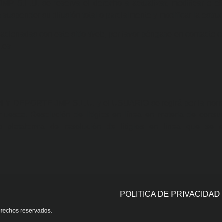
U. se reserva el derecho a actualizar, modificar o elim
 suspender su difusión total o parcialmente y modificar la estru
 relacionadas con este sitio Web, por favor póngase en co
d.es
 DEPORTE JMP S.L.U. y el USUARIO se regirá por la normati
uesca. Resolución de litigios en línea en materia de cons
 plataforma de resolución de litigios en línea que se e
POLITICA DE PRIVACIDAD
erechos reservados.