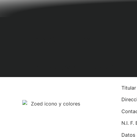
AVISO LEGAL
INFORMACIÓN GENE
Titula
Direcc
Conta
N.I. F
Datos 