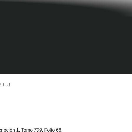
.L.U.
cripción 1,
Tomo
709
, Folio 68
,